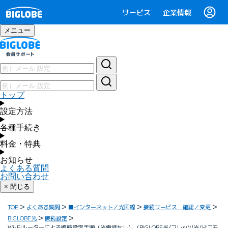
サービス
企業情報
メニュー
トップ
設定方法
各種手続き
料金・特典
お知らせ
よくある質問
お問い合わせ
× 閉じる
TOP
よくある質問
■インターネット／光回線
接続サービス 確認／変更
BIGLOBE光
接続設定
Wi-Fiルーターによる接続設定手順（光電話なし）（BIGLOBE光/フレッツ光/ドコモ