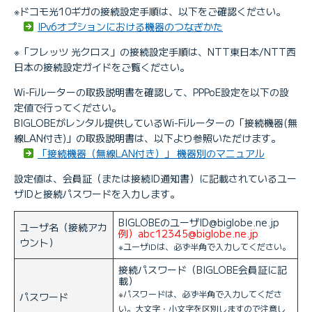
※ドコモ光10ギガの接続設定手順は、以下をご確認ください。
IPv6オプションにおける機器のつなぎかた
※「フレッツ 光クロス」の接続設定手順は、NTT東日本/NTT西
日本の接続設定ガイドをご覧ください。
Wi-Fiルーターの取扱説明書を確認して、PPPoE設定を以下の設
定値で行ってください。
BIGLOBEがレンタル提供しているWi-Fiルーターの「接続機器(無
線LAN付き)」の取扱説明書は、以下より参照いただけます。
「接続機器（無線LAN付き）」 機器別のマニュアル
設定値は、会員証（または接続ID通知書）に記載されているユー
ザIDと接続パスワードを入力します。
BIGLOBEのユーザID@biglobe.ne.jp
ユーザ名（接続アカ
例）abc12345@biglobe.ne.jp
ウント）
※ユーザIDは、必ず半角で入力してください。
接続パスワード（BIGLOBE会員証に記
載）
※パスワードは、必ず半角で入力してくださ
パスワード
い。大文字・小文字を区別しますので注意し