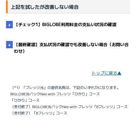
上記を試したが改善しない場合
【チェック1】BIGLOBE利用料金の支払い状況の確認
【最終確認】支払状況の確認でも改善しない場合（お問い合
わせ）
未払い料金を確認したい
トップに戻る▲
・
こちら
（*1）「フレッツ光」の提供名称は、下記のいずれかになります。
こちら
BIGLOBE光パックNeo with フレッツ「ひかり」コース
・
「ひかり」コース
（受付終了）BIGLOBE光パックNeo with フレッツ「Bフレッツ」コース
（受付終了）「Bフレッツ」コース
光電話対応ルーター（ホームゲートウェイ）のランプ
状態を確認する