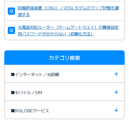
BIGLOBEがレンタル提供してい
回線終端装置（ONU）／VDSLモデムのランプ状態を確
る無線LANルーター
認する
BIGLOBEカスタマーサポート テクニカルサポートデスク
光電話対応ルーター（ホームゲートウェイ）の機器設定
用パスワードが分からない（初期化方法）
カテゴリ検索
フレッツ光のお問い合わせ先
■インターネット／光回線
■モバイル／SIM
■BIGLOBEサービス
ドコモ光お問い合わせ先