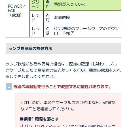
グリ
点
電源が入っている
POWER／
ーン
灯
FAIL
（電源）
レッ
点
装置故障
ド
灯
レッ
点
ONU機能のファームウェアのダウン
ド
滅
ロード完了
ランプ異常時の対処方法
ランプ状態が故障や異常の場合は、配線の確認（LANケーブル・
光ケーブルまたは電話線の抜き差し）を行い、機器の電源を入れ
直して再起動してください。
機器の再起動を行うことで改善する可能性があります。
※ はじめに、電源やケーブルの抜けやゆるみ、破損が
ないことを確認してください。
■手順1 電源を落とす
①パソコンやスマートフォンなど端末の電源をメーカ