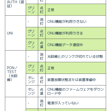
灯
AUTH（認
証）
グリ
点
正常
ーン
灯
消
-
ONU機能が利用できない
灯
グリ
点
UNI
ONU機能が利用できる
ーン
灯
グリ
点
ONU機能データ通信中
ーン
滅
消
-
光回線とのリンクが切れている状態
灯
グリ
点
PON／
正常
ーン
灯
TEST
（光回
オレ
点
線）
装置故障状態または装置準備中
ンジ
灯
オレ
点
ONU機能のファームウェアをダウン
ンジ
滅
ロード中
消
-
電源が入っていない
灯