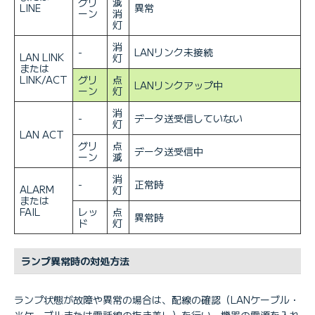
グリ
滅
LINE
異常
ーン
消
灯
消
-
LANリンク未接続
LAN LINK
灯
または
LINK/ACT
グリ
点
LANリンクアップ中
ーン
灯
消
-
データ送受信していない
灯
LAN ACT
グリ
点
データ送受信中
ーン
滅
消
-
正常時
ALARM
灯
または
FAIL
レッ
点
異常時
ド
灯
ランプ異常時の対処方法
ランプ状態が故障や異常の場合は、配線の確認（LANケーブル・