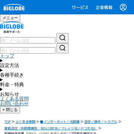
サービス
企業情報
メニュー
トップ
設定方法
各種手続き
料金・特典
お知らせ
よくある質問
お問い合わせ
× 閉じる
TOP
よくある質問
■インターネット／光回線
設定／操作／トラブル
接続設定（利用環境別：BIGLOBE光／フレッツ光／ドコモ光）
回線終端装置（ONU）／VDSLモデムのランプ状態を確認する