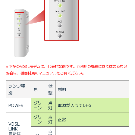
※ 下記のVDSLモデムは、代表的な例です。ご利用の機種にあてはまらない
場合は、機器付属のマニュアルをご覧ください。
ランプ種
状
色
説明
別
態
グリ
点
POWER
電源が入っている
ーン
灯
グリ
点
正常
ーン
灯
VDSL
LINK
点
または