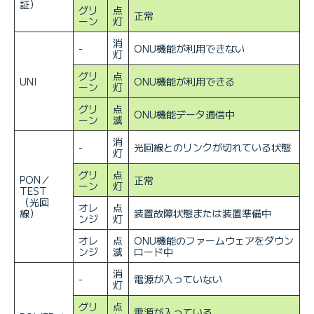
証）
グリ
点
正常
ーン
灯
消
-
ONU機能が利用できない
灯
グリ
点
UNI
ONU機能が利用できる
ーン
灯
グリ
点
ONU機能データ通信中
ーン
滅
消
-
光回線とのリンクが切れている状態
灯
グリ
点
PON／
正常
ーン
灯
TEST
（光回
オレ
点
線）
装置故障状態または装置準備中
ンジ
灯
オレ
点
ONU機能のファームウェアをダウン
ンジ
滅
ロード中
消
-
電源が入っていない
灯
グリ
点
電源が入っている