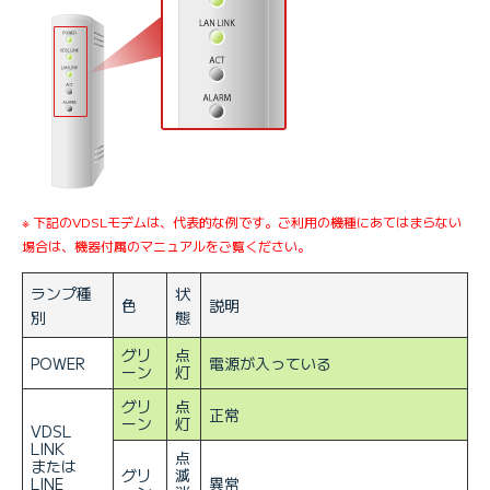
※ 下記のVDSLモデムは、代表的な例です。ご利用の機種にあてはまらない
場合は、機器付属のマニュアルをご覧ください。
ランプ種
状
色
説明
別
態
グリ
点
POWER
電源が入っている
ーン
灯
グリ
点
正常
ーン
灯
VDSL
LINK
点
または
グリ
滅
LINE
異常