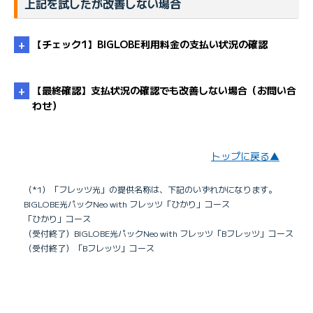
上記を試したが改善しない場合
【チェック1】BIGLOBE利用料金の支払い状況の確認
【最終確認】支払状況の確認でも改善しない場合（お問い合
わせ）
未払い料金を確認したい
トップに戻る▲
・
こちら
（*1）「フレッツ光」の提供名称は、下記のいずれかになります。
こちら
BIGLOBE光パックNeo with フレッツ「ひかり」コース
・
「ひかり」コース
（受付終了）BIGLOBE光パックNeo with フレッツ「Bフレッツ」コース
（受付終了）「Bフレッツ」コース
光電話対応ルーター（ホームゲートウェイ）のランプ
状態を確認する