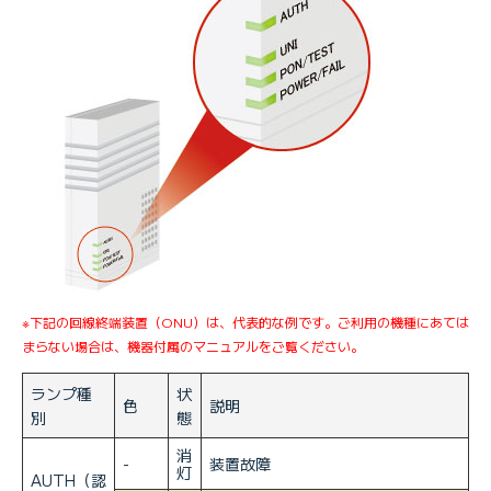
※下記の回線終端装置（ONU）は、代表的な例です。ご利用の機種にあては
まらない場合は、機器付属のマニュアルをご覧ください。
ランプ種
状
色
説明
別
態
消
-
装置故障
灯
AUTH（認