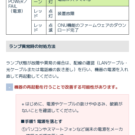
POWER／
ーン
灯
FAIL
（電源）
レッ
点
装置故障
ド
灯
レッ
点
ONU機能のファームウェアのダウン
ド
滅
ロード完了
ランプ異常時の対処方法
ランプ状態が故障や異常の場合は、配線の確認（LANケーブル・
光ケーブルまたは電話線の抜き差し）を行い、機器の電源を入れ
直して再起動してください。
機器の再起動を行うことで改善する可能性があります。
※ はじめに、電源やケーブルの抜けやゆるみ、破損が
ないことを確認してください。
■手順1 電源を落とす
①パソコンやスマートフォンなど端末の電源をメーカ