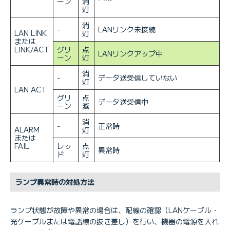
ーン
消
灯
消
-
LANリンク未接続
LAN LINK
灯
または
LINK/ACT
グリ
点
LANリンクアップ中
ーン
灯
消
-
データ送受信していない
灯
LAN ACT
グリ
点
データ送受信中
ーン
滅
消
-
正常時
ALARM
灯
または
FAIL
レッ
点
異常時
ド
灯
ランプ異常時の対処方法
ランプ状態が故障や異常の場合は、配線の確認（LANケーブル・
光ケーブルまたは電話線の抜き差し）を行い、機器の電源を入れ