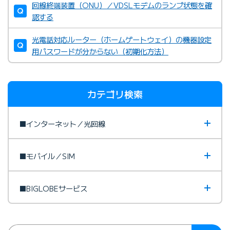
回線終端装置（ONU）／VDSLモデムのランプ状態を確
る無線LANルーター
認する
BIGLOBEカスタマーサポート テクニカルサポートデスク
光電話対応ルーター（ホームゲートウェイ）の機器設定
用パスワードが分からない（初期化方法）
カテゴリ検索
フレッツ光のお問い合わせ先
■インターネット／光回線
■モバイル／SIM
■BIGLOBEサービス
ドコモ光お問い合わせ先