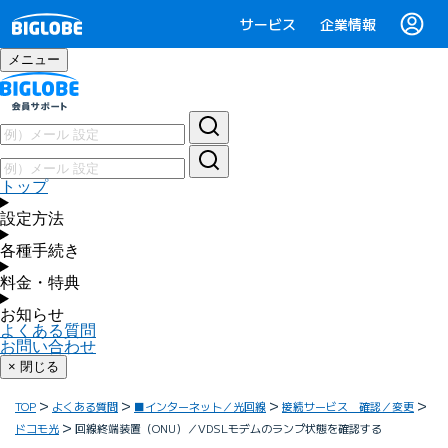
サービス
企業情報
メニュー
トップ
設定方法
各種手続き
料金・特典
お知らせ
よくある質問
お問い合わせ
× 閉じる
TOP
よくある質問
■インターネット／光回線
接続サービス 確認／変更
ドコモ光
回線終端装置（ONU）／VDSLモデムのランプ状態を確認する