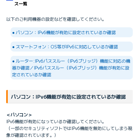
ス一覧
以下のご利用機器の設定などを確認してください。
（*1）
● パソコン：IPv6機能が有効に設定されているか確認
● スマートフォン：OS等がIPv6に対応しているか確認
こちら
● ルーター:IPv6パススルー（IPv6ブリッジ）機能に対応の機
IPv6オプション
器か確認／IPv6パススルー（IPv6ブリッジ）機能が有効に設
IPv6オプションライト
定されているか確認
NAT64/DNS64
（*1）「フレッツ光」の提供名称は、下記のいずれかになります。
パソコン：IPv6機能が有効に設定されているか確認
BIGLOBE光パックNeo with フレッツ「ひかり」コース
「ひかり」コース
（受付終了）BIGLOBE光パックNeo with フレッツ「Bフレッツ」コー
＜パソコン＞
ス
IPv6機能が有効になっているか確認してください。
（受付終了）「Bフレッツ」コース
（一部のセキュリティソフトではIPv6機能を無効にしてしまう現
象が確認されています。）