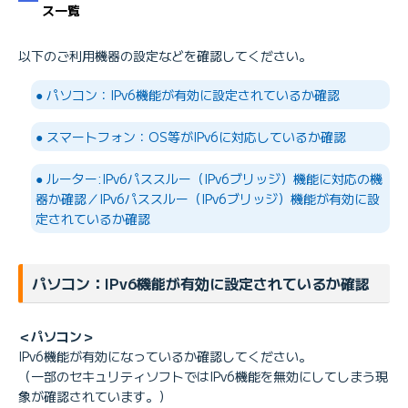
ス一覧
以下のご利用機器の設定などを確認してください。
（*1）
● パソコン：IPv6機能が有効に設定されているか確認
● スマートフォン：OS等がIPv6に対応しているか確認
こちら
● ルーター:IPv6パススルー（IPv6ブリッジ）機能に対応の機
IPv6オプション
器か確認／IPv6パススルー（IPv6ブリッジ）機能が有効に設
IPv6オプションライト
定されているか確認
NAT64/DNS64
（*1）「フレッツ光」の提供名称は、下記のいずれかになります。
パソコン：IPv6機能が有効に設定されているか確認
BIGLOBE光パックNeo with フレッツ「ひかり」コース
「ひかり」コース
（受付終了）BIGLOBE光パックNeo with フレッツ「Bフレッツ」コー
＜パソコン＞
ス
IPv6機能が有効になっているか確認してください。
（受付終了）「Bフレッツ」コース
（一部のセキュリティソフトではIPv6機能を無効にしてしまう現
象が確認されています。）