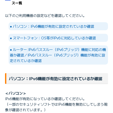
ス一覧
以下のご利用機器の設定などを確認してください。
（*1）
● パソコン：IPv6機能が有効に設定されているか確認
● スマートフォン：OS等がIPv6に対応しているか確認
こちら
● ルーター:IPv6パススルー（IPv6ブリッジ）機能に対応の機
IPv6オプション
器か確認／IPv6パススルー（IPv6ブリッジ）機能が有効に設
IPv6オプションライト
定されているか確認
NAT64/DNS64
（*1）「フレッツ光」の提供名称は、下記のいずれかになります。
パソコン：IPv6機能が有効に設定されているか確認
BIGLOBE光パックNeo with フレッツ「ひかり」コース
「ひかり」コース
（受付終了）BIGLOBE光パックNeo with フレッツ「Bフレッツ」コー
＜パソコン＞
ス
IPv6機能が有効になっているか確認してください。
（受付終了）「Bフレッツ」コース
（一部のセキュリティソフトではIPv6機能を無効にしてしまう現
象が確認されています。）