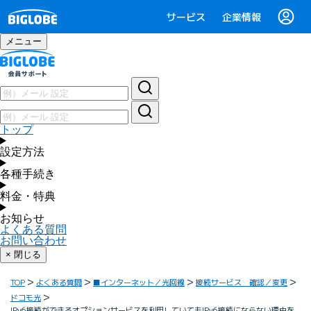
サービス
企業情報
メニュー
トップ
設定方法
各種手続き
料金・特典
お知らせ
よくある質問
お問い合わせ
× 閉じる
TOP
よくある質問
■インターネット／光回線
接続サービス 確認／変更
ドコモ光
IPv6接続ができるオプションサービスを利用していてもIPv6接続にならない理由を