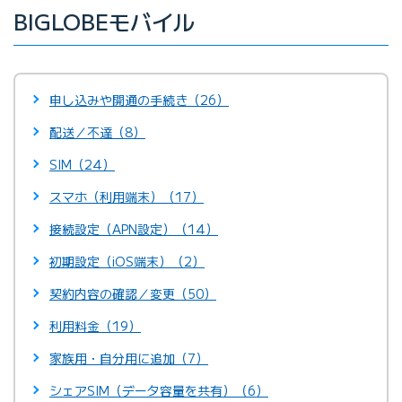
BIGLOBEモバイル
申し込みや開通の手続き（26）
配送／不達（8）
SIM（24）
スマホ（利用端末）（17）
接続設定（APN設定）（14）
初期設定（iOS端末）（2）
契約内容の確認／変更（50）
利用料金（19）
家族用・自分用に追加（7）
シェアSIM（データ容量を共有）（6）