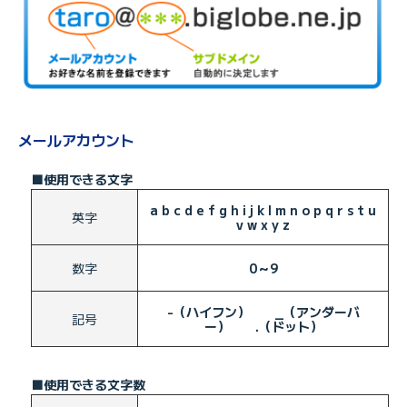
メールアカウント
■使用できる文字
a b c d e f g h i j k l m n o p q r s t u
英字
v w x y z
数字
0～9
-（ハイフン） _（アンダーバ
記号
ー） .（ドット）
■使用できる文字数