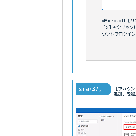
※
Microsoft
［×］をクリック
ウントでログイン
3/
［アカウン
STEP
9
追加］を選