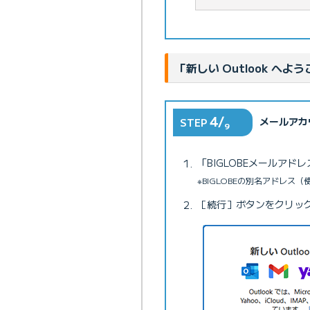
「新しい Outlook へ
4/
メールアカ
STEP
9
「BIGLOBEメールアド
※BIGLOBEの別名アドレ
［続行］ボタンをクリッ