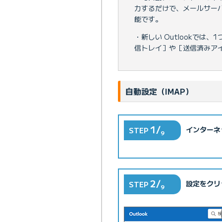
力するだけで、メールサーバ
能です。
・新しい Outlookで
信トレイ］や［送信済みア
自動設定（IMAP）
1/
インターネ
STEP
9
2/
設定をクリ
STEP
9