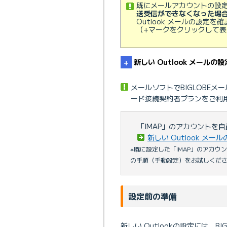
既にメールアカウントの設
送受信ができなくなった場
Outlook メールの設
（+マークをクリックして表
新しい Outlook メール
メールソフトでBIGLOBE
ード接続契約者プランをご利
アカウント
メールアカウ
「IMAP」のアカウントを
管理
新しい Outlook メ
※既に設定した「IMAP」のアカ
の手順（手動設定）をお試しくだ
■IMAP 構成
設定前の準備
新しい Outlookの設定には、B
■SMTP 構成