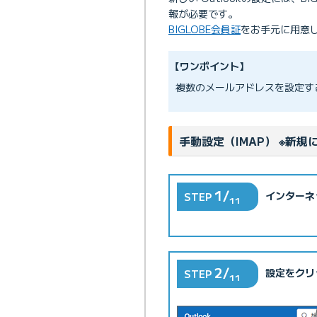
報が必要です。
BIGLOBE会員証
をお手元に用意
【ワンポイント】
複数のメールアドレスを設定す
パスワードを変更した場合は、
手動設定（IMAP） ※新
1/
インターネ
STEP
11
2/
設定をクリ
STEP
11