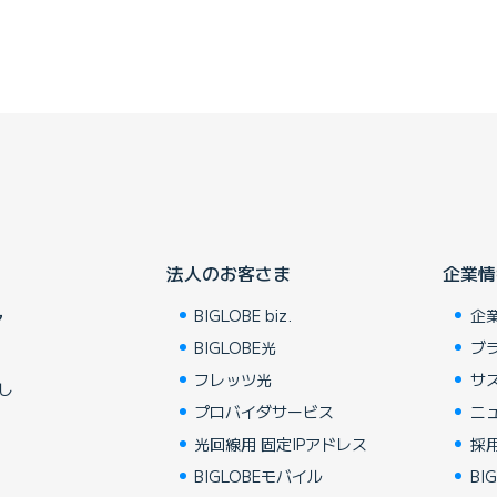
法人のお客さま
企業情
BIGLOBE biz.
企
ア
BIGLOBE光
ブ
フレッツ光
サ
し
プロバイダサービス
ニ
光回線用 固定IPアドレス
採
BIGLOBEモバイル
BIG