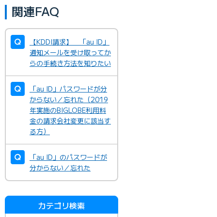
関連FAQ
【KDDI請求】 「au ID」
通知メールを受け取ってか
らの手続き方法を知りたい
「au ID」パスワードが分
からない／忘れた（2019
年実施のBIGLOBE利用料
金の請求会社変更に該当す
る方）
「au ID」のパスワードが
分からない／忘れた
カテゴリ検索