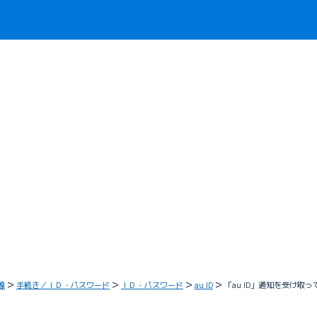
線
手続き／ＩＤ・パスワード
ＩＤ・パスワード
au ID
「au ID」通知を受け取