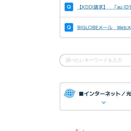
【KDDI請求】 「au 
BIGLOBEメール We
■インターネット／