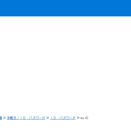
線
手続き／ＩＤ・パスワード
ＩＤ・パスワード
au ID