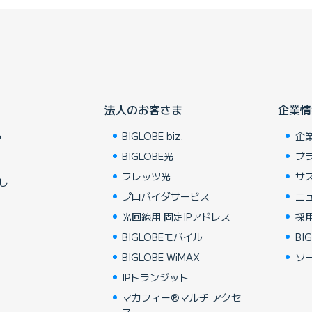
法人のお客さま
企業情
BIGLOBE biz.
企
ア
BIGLOBE光
ブ
フレッツ光
サ
し
プロバイダサービス
ニ
光回線用 固定IPアドレス
採
BIGLOBEモバイル
BIG
BIGLOBE WiMAX
ソ
IPトランジット
マカフィー®マルチ アクセ
ス