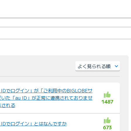
並
び
u IDでログイン」が「ご利用中のBIGLOBEサ
替
いた「au ID」が正常に連携されておりませ
え
1487
示される
：
u IDでログイン」とはなんですか
673