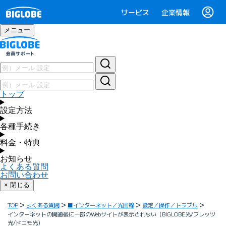
サービス
企業情報
メニュー
トップ
設定方法
各種手続き
料金・特典
お知らせ
よくある質問
お問い合わせ
× 閉じる
TOP
よくある質問
■インターネット／光回線
設定／操作／トラブル
インターネットの開通後に一部のWebサイトが表示されない（BIGLOBE光/フレッツ
光/ドコモ光）