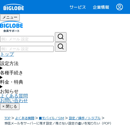
サービス
企業情報
メニュー
トップ
設定方法
各種手続き
料金・特典
お知らせ
よくある質問
お問い合わせ
× 閉じる
TOP
よくある質問
■モバイル／SIM
設定／操作／トラブル
受信メールをサーバーに残す設定／残さない設定の違いを知りたい（POP）