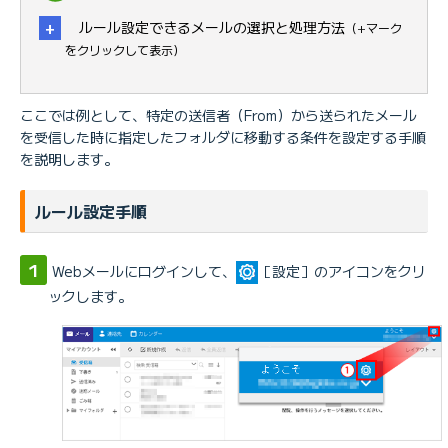
ルール設定できるメールの選択と処理方法
（+マーク
をクリックして表示）
・
ここでは例として、特定の送信者（From）から送られたメール
を受信した時に指定したフォルダに移動する条件を設定する手順
を説明します。
件名 ※
From
メールを選択する
ルール設定手順
To
項目：
CC
ToまたはCC
Webメールにログインして、
［設定］のアイコンをクリ
次の文字列を含む
メールを選択する
次の文字列と完全に一致する
ックします。
条件：
次の正規表現と一致する
フォルダに移動
アクション：
メールを転送
メールを破棄
※
「迷惑メールチェックサービス」