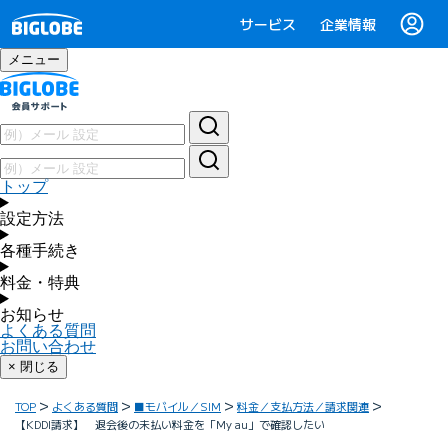
サービス
企業情報
メニュー
トップ
設定方法
各種手続き
料金・特典
お知らせ
よくある質問
お問い合わせ
× 閉じる
TOP
よくある質問
■モバイル／SIM
料金／支払方法／請求関連
【KDDI請求】 退会後の未払い料金を「My au」で確認したい