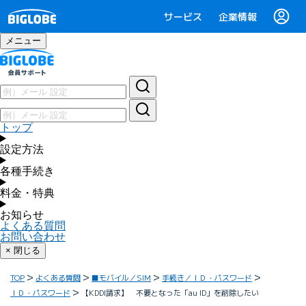
サービス
企業情報
メニュー
トップ
設定方法
各種手続き
料金・特典
お知らせ
よくある質問
お問い合わせ
× 閉じる
TOP
よくある質問
■モバイル／SIM
手続き／ＩＤ・パスワード
ＩＤ・パスワード
【KDDI請求】 不要となった「au ID」を削除したい