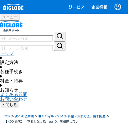
サービス
企業情報
メニュー
トップ
設定方法
各種手続き
料金・特典
お知らせ
よくある質問
お問い合わせ
× 閉じる
TOP
よくある質問
■モバイル／SIM
料金／支払方法／請求関連
【KDDI請求】 不要となった「au ID」を削除したい