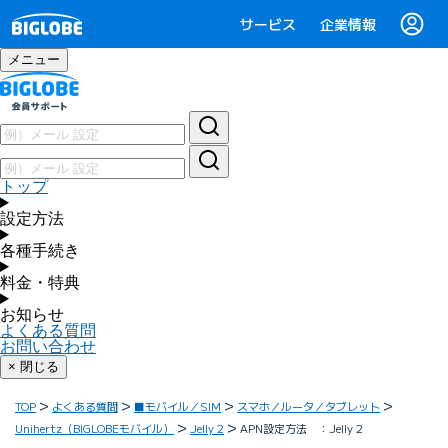
サービス
企業情報
メニュー
トップ
設定方法
各種手続き
料金・特典
お知らせ
よくある質問
お問い合わせ
× 閉じる
TOP
よくある質問
■モバイル／SIM
スマホ／ルータ／タブレット
Unihertz（BIGLOBEモバイル）
Jelly 2
APN設定方法 ：Jelly 2