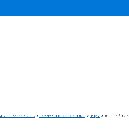
ホ／ルータ／タブレット
Unihertz（BIGLOBEモバイル）
Jelly 2
メールアプリの設定