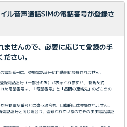
モバイル音声通話SIMの電話番号が登録さ
れませんので、必要に応じて登録の手
ください。
SIMの電話番号は、登録電話番号に自動的に登録されません。
登録電話番号（一部分のみ）が表示されますが、 新規契約
された電話番号は、「電話番号」と「昼間の連絡先」のどちらの
号が登録電話番号とは違う場合も、自動的には登録されません。
登録電話番号と同じ場合は、登録されているのでそのまま電話認証