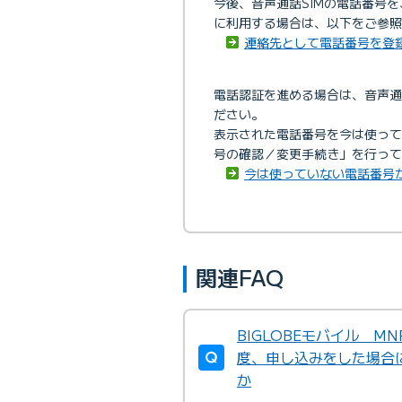
今後、音声通話SIMの電話番号を
に利用する場合は、以下をご参照
連絡先として電話番号を登
電話認証を進める場合は、音声通
ださい。
表示された電話番号を今は使っ
号の確認／変更手続き」を行って
今は使っていない電話番号
関連FAQ
BIGLOBEモバイル M
度、申し込みをした場合
か