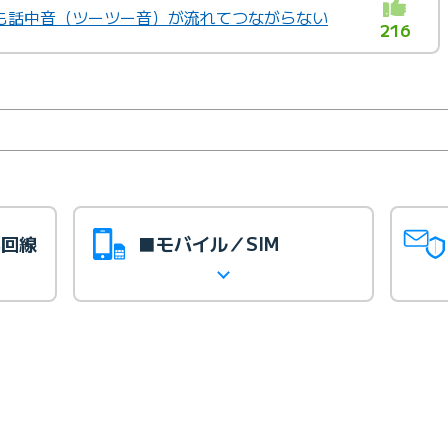
も話中音（ツーツー音）が流れてつながらない
216
光回線
■モバイル／SIM