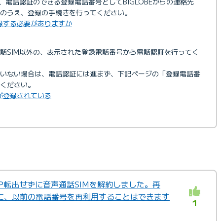
、電話認証のできる登録電話番号としてBIGLOBEからの連絡先
のうえ、登録の手続きを行ってください。
録する必要がありますか
話SIM以外の、表示された登録電話番号から電話認証を行ってく
ていない場合は、電話認証には進まず、下記ページの「登録電話番
ください。
が登録されている
NP転出せずに音声通話SIMを解約しました。再
に、以前の電話番号を再利用することはできます
1