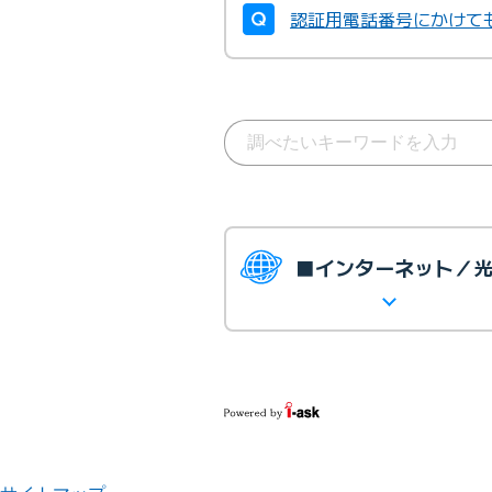
認証用電話番号にかけて
■インターネット／