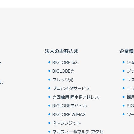
法人のお客さま
企業情
BIGLOBE biz.
企
ア
BIGLOBE光
ブ
フレッツ光
サ
し
プロバイダサービス
ニ
光回線用 固定IPアドレス
採
BIGLOBEモバイル
BIG
BIGLOBE WiMAX
ソ
IPトランジット
マカフィー®マルチ アクセ