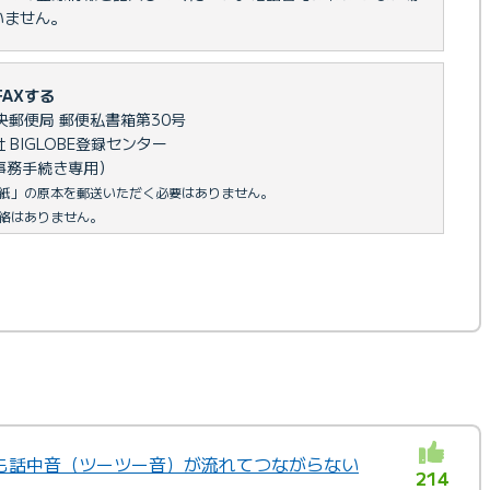
いません。
FAXする
台中央郵便局 郵便私書箱第30号
BIGLOBE登録センター
8（事務手続き専用）
用紙」の原本を郵送いただく必要はありません。
絡はありません。
も話中音（ツーツー音）が流れてつながらない
214