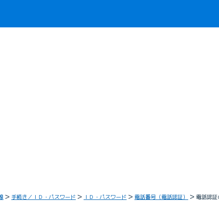
線
手続き／ＩＤ・パスワード
ＩＤ・パスワード
電話番号（電話認証）
電話認証