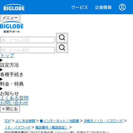
サービス
企業情報
メニュー
トップ
設定方法
各種手続き
料金・特典
お知らせ
よくある質問
お問い合わせ
× 閉じる
TOP
よくある質問
■インターネット／光回線
手続き／ＩＤ・パスワード
ＩＤ・パスワード
電話番号（電話認証）
認証用電話番号にかけても話中音（ツーツー音）が流れてつながらない