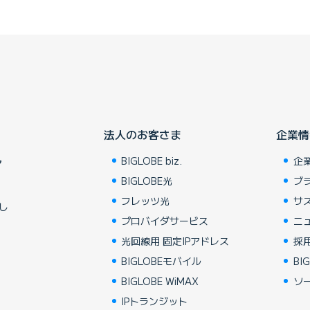
法人のお客さま
企業情
BIGLOBE biz.
企
ア
BIGLOBE光
ブ
フレッツ光
サ
し
プロバイダサービス
ニ
光回線用 固定IPアドレス
採
BIGLOBEモバイル
BIG
BIGLOBE WiMAX
ソ
IPトランジット