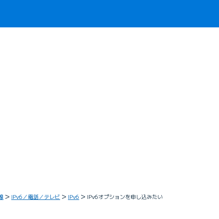
線
IPv6／電話／テレビ
IPv6
IPv6オプションを申し込みたい