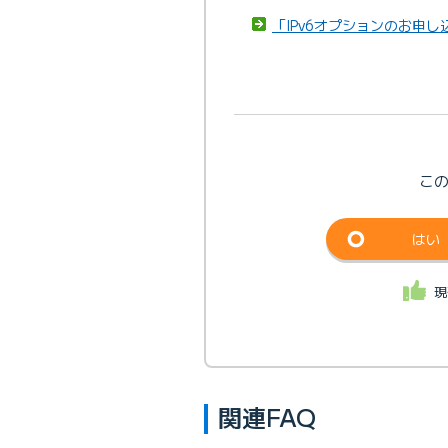
「IPv6オプションのお申
こ
はい
現
関連FAQ