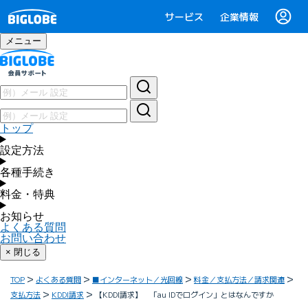
サービス
企業情報
メニュー
トップ
設定方法
各種手続き
料金・特典
お知らせ
よくある質問
お問い合わせ
× 閉じる
TOP
よくある質問
■インターネット／光回線
料金／支払方法／請求関連
支払方法
KDDI請求
【KDDI請求】 「au IDでログイン」とはなんですか