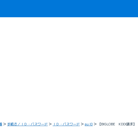
線
手続き／ＩＤ・パスワード
ＩＤ・パスワード
au ID
【BIGLOBE KDDI請求