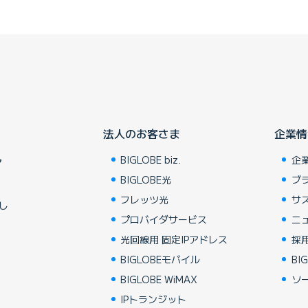
法人のお客さま
企業情
BIGLOBE biz.
企
ア
BIGLOBE光
ブ
フレッツ光
サ
し
プロバイダサービス
ニ
光回線用 固定IPアドレス
採
BIGLOBEモバイル
BIG
BIGLOBE WiMAX
ソ
IPトランジット