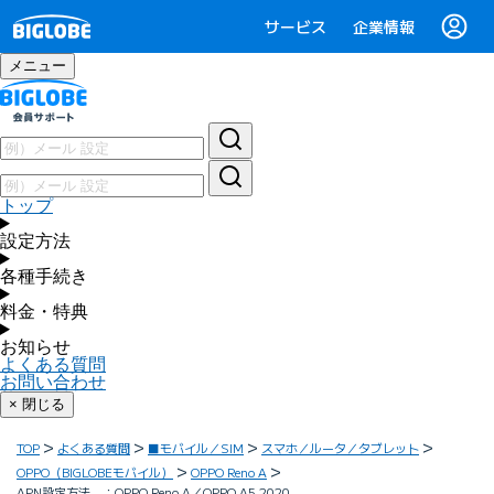
サービス
企業情報
メニュー
トップ
設定方法
各種手続き
料金・特典
お知らせ
よくある質問
お問い合わせ
× 閉じる
TOP
よくある質問
■モバイル／SIM
スマホ／ルータ／タブレット
OPPO（BIGLOBEモバイル）
OPPO Reno A
APN設定方法 ：OPPO Reno A／OPPO A5 2020