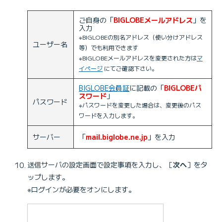
ご自身の「
BIGLOBEメールアドレス
」を
入力
※BIGLOBEの別名アドレス（使い分けアドレス
ユーザー名
等）でも利用できます
※BIGLOBEメールアドレスを変更された方は
マ
イページ
にてご確認下さい。
BIGLOBE会員証
に記載の「
BIGLOBEパ
スワード
」
パスワード
※パスワードを変更した場合は、変更後のパス
ワードを入力します。
サーバー
「
mail.biglobe.ne.jp
」を入力
送信サーバの設定画面で設定事項を入力し、［
次へ
］をタ
ップします。
※ログインが必要をオンにします。