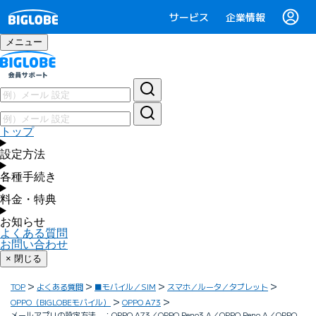
サービス
企業情報
メニュー
トップ
設定方法
各種手続き
料金・特典
お知らせ
よくある質問
お問い合わせ
× 閉じる
TOP
よくある質問
■モバイル／SIM
スマホ／ルータ／タブレット
OPPO（BIGLOBEモバイル）
OPPO A73
メールアプリの設定方法 ：OPPO A73／OPPO Reno3 A／OPPO Reno A／OPPO