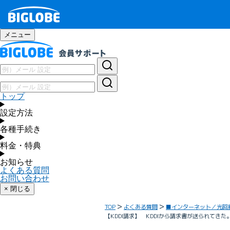
メニュー
トップ
設定方法
各種手続き
料金・特典
お知らせ
よくある質問
お問い合わせ
× 閉じる
TOP
よくある質問
■インターネット／光回
【KDDI請求】 KDDIから請求書が送られてき