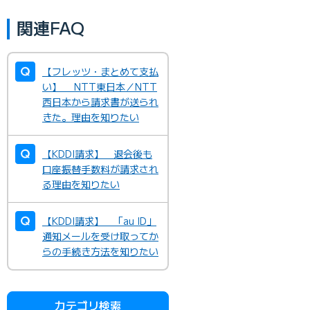
関連FAQ
【フレッツ・まとめて支払
い】 NTT東日本／NTT
西日本から請求書が送られ
きた。理由を知りたい
【KDDI請求】 退会後も
口座振替手数料が請求され
る理由を知りたい
【KDDI請求】 「au ID」
通知メールを受け取ってか
らの手続き方法を知りたい
カテゴリ検索