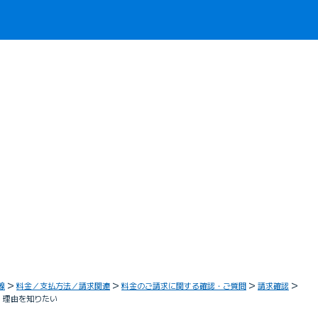
線
料金／支払方法／請求関連
料金のご請求に関する確認・ご質問
請求確認
た。理由を知りたい