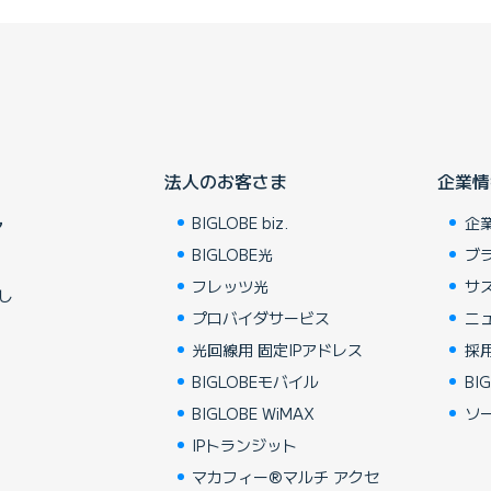
法人のお客さま
企業情
BIGLOBE biz.
企
ア
BIGLOBE光
ブ
フレッツ光
サ
し
プロバイダサービス
ニ
光回線用 固定IPアドレス
採
BIGLOBEモバイル
BIG
BIGLOBE WiMAX
ソ
IPトランジット
マカフィー®マルチ アクセ