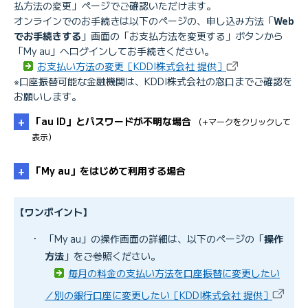
払方法の変更」ページでご確認いただけます。
オンラインでのお手続きは以下のページの、申し込み方法「
Web
でお手続きする
」画面の「お支払方法を変更する」ボタンから
「My au」へログインしてお手続きください。
お支払い方法の変更［KDDI株式会社 提供］
※口座振替可能な金融機関は、KDDI株式会社の窓口までご確認を
お願いします。
「au ID」とパスワードが不明な場合
（+マークをクリックして
表示）
「My au」をはじめて利用する場合
「au ID」のパスワードが分からない／忘れた
【ワンポイント】
・
「My au」の操作画面の詳細は、以下のページの「
操作
「au ID」／「基本契約番号」を確認したい
方法
」をご参照ください。
「My au」に初めてログインする時の手続き方法
毎月の料金の支払い方法を口座振替に変更したい
／別の銀行口座に変更したい［KDDI株式会社 提供］