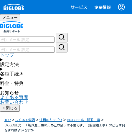
サービス
企業情報
メニュー
トップ
設定方法
各種手続き
料金・特典
お知らせ
よくある質問
お問い合わせ
× 閉じる
TOP
よくある質問
注目のカテゴリ
BIGLOBE光 開通工事
BIGLOBE光 「無派遣工事のため立ち会いは不要です」（無派遣工事）のときは何
をすればよいですか