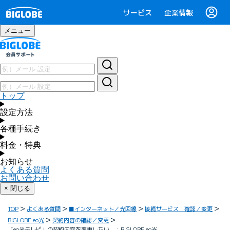
サービス
企業情報
メニュー
トップ
設定方法
各種手続き
料金・特典
お知らせ
よくある質問
お問い合わせ
× 閉じる
TOP
よくある質問
■インターネット／光回線
接続サービス 確認／変更
BIGLOBE eo光
契約内容の確認／変更
「eo光テレビ」の契約内容を変更したい ：BIGLOBE eo光