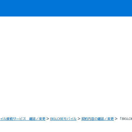
イル接続サービス 確認／変更
BIGLOBEモバイル
契約内容の確認／変更
「BIG