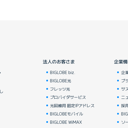
法人のお客さま
企業情
BIGLOBE biz.
企
ア
BIGLOBE光
ブ
フレッツ光
サ
し
プロバイダサービス
ニ
光回線用 固定IPアドレス
採
BIGLOBEモバイル
BIG
BIGLOBE WiMAX
ソ