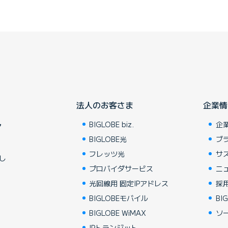
法人のお客さま
企業情
BIGLOBE biz.
企
ア
BIGLOBE光
ブ
フレッツ光
サ
し
プロバイダサービス
ニ
光回線用 固定IPアドレス
採
BIGLOBEモバイル
BIG
BIGLOBE WiMAX
ソ
IPトランジット