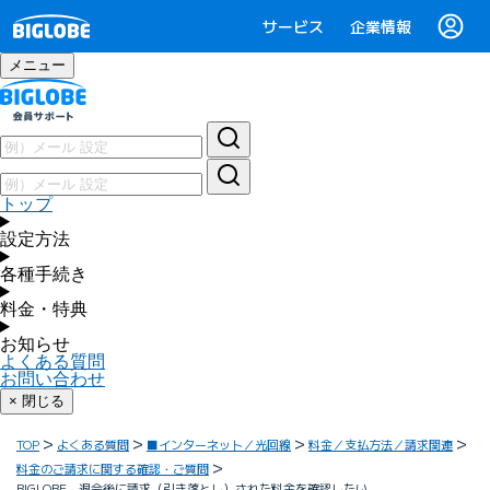
サービス
企業情報
メニュー
トップ
設定方法
各種手続き
料金・特典
お知らせ
よくある質問
お問い合わせ
× 閉じる
TOP
よくある質問
■インターネット／光回線
料金／支払方法／請求関連
料金のご請求に関する確認・ご質問
BIGLOBE 退会後に請求（引き落とし）された料金を確認したい