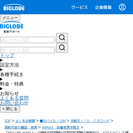
サービス
企業情報
メニュー
トップ
設定方法
各種手続き
料金・特典
お知らせ
よくある質問
お問い合わせ
× 閉じる
TOP
よくある質問
■モバイル／SIM
手続き／ＩＤ・パスワード
契約内容の確認・変更
WiMAX 各種変更手続き
「BIGLOBE WiMAX」の最低利用期間や定期契約期間の更新月は、どのようにして確