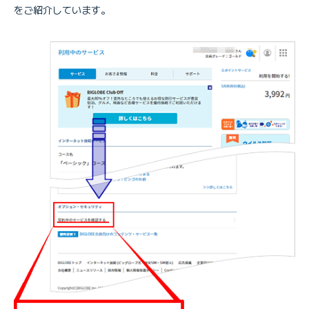
をご紹介しています。
BIGLOBEインターネット端末保証サービス
BIGLOBE SIM端末保証サービス
生活かけつけレスキュー
ライフサポートパック for BIGLOBE
BIGLOBEスマホバックアップ
スマート留守電
BIGLOBE WiMAX端末保証サービス
■優待サービス関連
エンジョイプラス
■セキュリティサービス関連
セキュリティセット・プレミアム
セキュリティセット・スタンダード
トータル・ネットセキュリティ
みやブル for BIGLOBE
マカフィー・スイート
Webフィルタリングサービス
メールウイルスチェックプラス
i-フィルター for Android
ネットあんしんパック
ネットあんしんパック for ドコモ光
パスワードマネージャー月額版
コース標準セキュリティ機能
■映像サービス／デジタルコンテンツ関連
U-NEXT for BIGLOBE
ひかりＴＶ for BIGLOBE
超ホーダイ for BIGLOBE
■メール関連
メールウイルスチェック