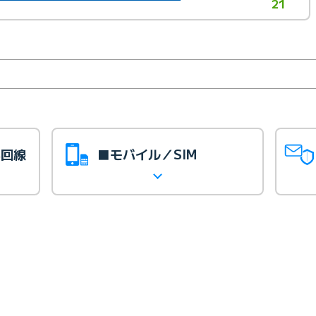
21
光回線
■モバイル／SIM