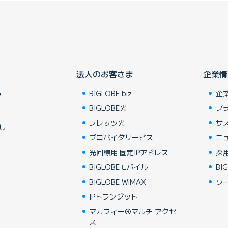
法人のお客さま
企業情
BIGLOBE biz.
企
ア
BIGLOBE光
ブ
フレッツ光
サ
し
プロバイダサービス
ニ
光回線用 固定IPアドレス
採
BIGLOBEモバイル
BIG
BIGLOBE WiMAX
ソ
IPトランジット
マカフィー®マルチ アクセ
ス