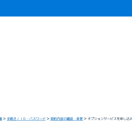
線
手続き／ＩＤ・パスワード
契約内容の確認・変更
オプションサービスを申し込