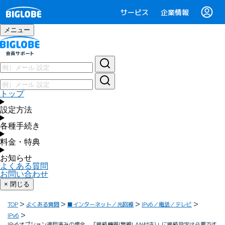
サービス
企業情報
メニュー
トップ
設定方法
各種手続き
料金・特典
お知らせ
よくある質問
お問い合わせ
× 閉じる
TOP
よくある質問
■インターネット／光回線
IPv6／電話／テレビ
IPv6
IPv6オプション適用済みの場合、「接続機器(無線LAN付き)」に接続設定は必要です