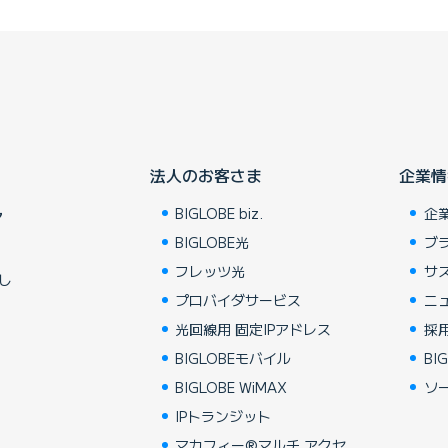
法人のお客さま
企業情
BIGLOBE biz.
企
ア
BIGLOBE光
ブ
フレッツ光
サ
し
プロバイダサービス
ニ
光回線用 固定IPアドレス
採
BIGLOBEモバイル
BIG
BIGLOBE WiMAX
ソ
IPトランジット
マカフィー®マルチ アクセ