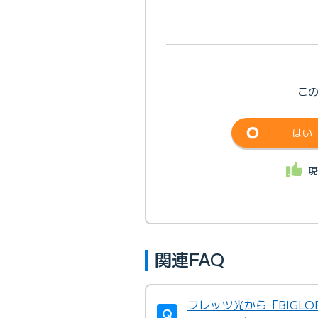
こ
はい
現
関連FAQ
フレッツ光から「BIGL