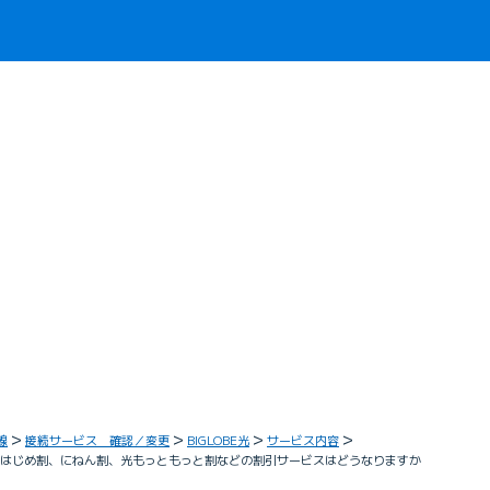
線
接続サービス 確認／変更
BIGLOBE光
サービス内容
、光はじめ割、にねん割、光もっともっと割などの割引サービスはどうなりますか