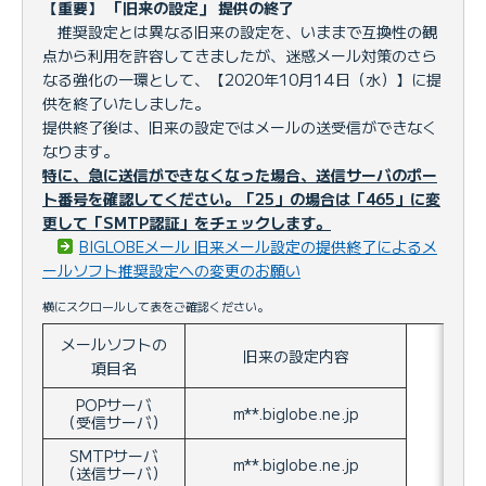
【重要】 「旧来の設定」 提供の終了
推奨設定とは異なる旧来の設定を、いままで互換性の観
点から利用を許容してきましたが、迷惑メール対策のさら
なる強化の一環として、【2020年10月14日（水）】に提
供を終了いたしました。
提供終了後は、旧来の設定ではメールの送受信ができなく
なります。
特に、急に送信ができなくなった場合、送信サーバのポー
ト番号を確認してください。「25」の場合は「465」に変
更して「SMTP認証」をチェックします。
BIGLOBEメール 旧来メール設定の提供終了によるメ
ールソフト推奨設定への変更のお願い
横にスクロールして表をご確認ください。
メールソフトの
旧来の設定内容
項目名
POPサーバ
m**.biglobe.ne.jp
（受信サーバ）
SMTPサーバ
m**.biglobe.ne.jp
（送信サーバ）