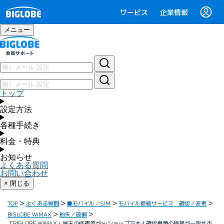
サービス
企業情報
メニュー
トップ
設定方法
各種手続き
料金・特典
お知らせ
よくある質問
お問い合わせ
× 閉じる
TOP
よくある質問
■モバイル／SIM
モバイル接続サービス 確認／変更
BIGLOBE WiMAX
紛失／破損
「BIGLOBE WiMAX」端末の修理等がauショップで本人確認書類の情報が一致せず