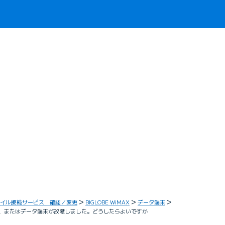
イル接続サービス 確認／変更
BIGLOBE WiMAX
データ端末
Mカード、またはデータ端末が故障しました。どうしたらよいですか