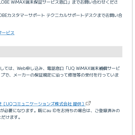
LOBE WiMAX端末保証サービス窓口」までお問い合わせくださ
GLOBEカスタマーサポート テクニカルサポートデスクまでお問い合
証サービス
障に関しては、Web申し込み、電話窓口「UQ WiMAX端末補償サービ
ップで、メーカーの保証規定に沿って修理等の受付を行っていま
手続き［UQコミュニケーションズ株式会社 提供］
IDが必要になります。既にau IDをお持ちの場合は、ご登録済みの
いただけます。