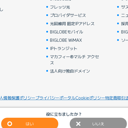
フレッツ光
サ
し
プロバイダサービス
ニ
光回線用 固定IPアドレス
採
BIGLOBEモバイル
BIG
BIGLOBE WiMAX
ソ
IPトランジット
マカフィー®マルチ アクセ
ス
法人向け独自ドメイン
人情報保護ポリシー
プライバシーポータル
Cookieポリシー
特定商取引
役に立ちましたか？
はい
いいえ