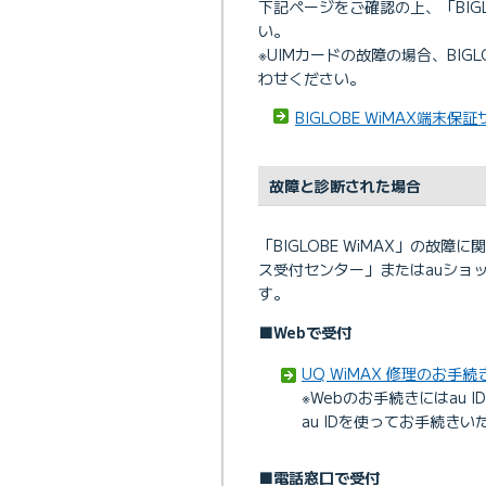
下記ページをご確認の上、「BIG
い。
※UIMカードの故障の場合、BI
わせください。
BIGLOBE WiMAX端末保
故障と診断された場合
「BIGLOBE WiMAX」の故
ス受付センター」またはauショ
す。
■Webで受付
UQ WiMAX 修理のお
※Webのお手続きにはau 
au IDを使ってお手続き
■電話窓口で受付