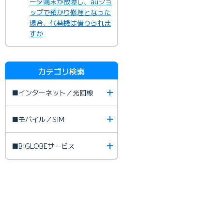
ータ端末が故障し、auショ
ップで預かり修理となった
場合、代替機は借りられま
すか
カテゴリ検索
■インターネット／光回線
■モバイル／SIM
■BIGLOBEサービス