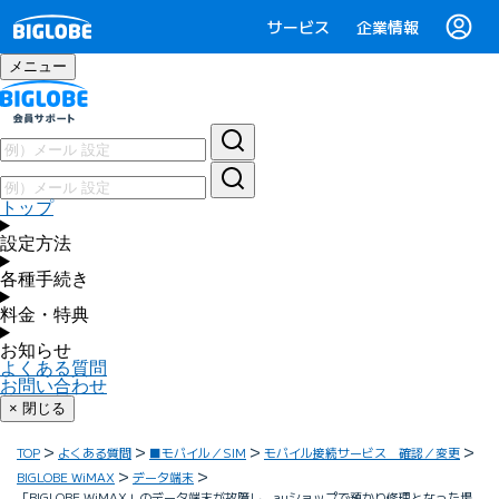
サービス
企業情報
メニュー
トップ
設定方法
各種手続き
料金・特典
お知らせ
よくある質問
お問い合わせ
× 閉じる
TOP
よくある質問
■モバイル／SIM
モバイル接続サービス 確認／変更
BIGLOBE WiMAX
データ端末
「BIGLOBE WiMAX」のデータ端末が故障し、auショップで預かり修理となった場