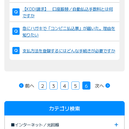
【KDDI請求】 口座振替／自動払込手数料とは何
ですか
急にハガキで「コンビニ払込票」が届いた。理由を
知りたい
支払方法を登録するにはどんな手続きが必要ですか
前へ
次へ
2
3
4
5
6
カテゴリ検索
■インターネット／光回線