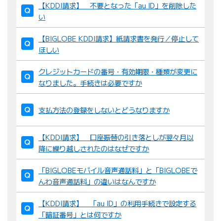
【KDDI請求】 不要となった「au ID」を削除した
び
い
替
え
【BIGLOBE KDDI請求】紙請求書を発行／停止して
：
ほしい
クレジットカードの番号・有効期限・種類が変更に
なりました。手続きは必要ですか
支払方法の登録をしないとどうなりますか
【KDDI請求】 口座振替の引き落としが翌々月以
降に繰り越しされたのはなぜですか
「BIGLOBEモバイル音声通話料」と「BIGLOBEで
んわ音声通話料」の違いはなんですか
【KDDI請求】 「au ID」の利用手続きで設定する
「暗証番号」とは何ですか