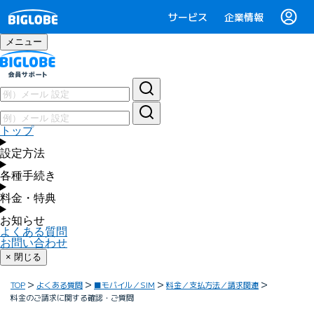
サービス
企業情報
メニュー
トップ
設定方法
各種手続き
料金・特典
お知らせ
よくある質問
お問い合わせ
× 閉じる
TOP
よくある質問
■モバイル／SIM
料金／支払方法／請求関連
料金のご請求に関する確認・ご質問