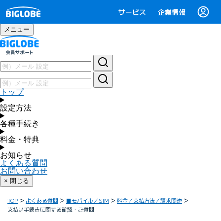
サービス
企業情報
メニュー
トップ
設定方法
各種手続き
料金・特典
お知らせ
よくある質問
お問い合わせ
× 閉じる
TOP
よくある質問
■モバイル／SIM
料金／支払方法／請求関連
支払い手続きに関する確認・ご質問