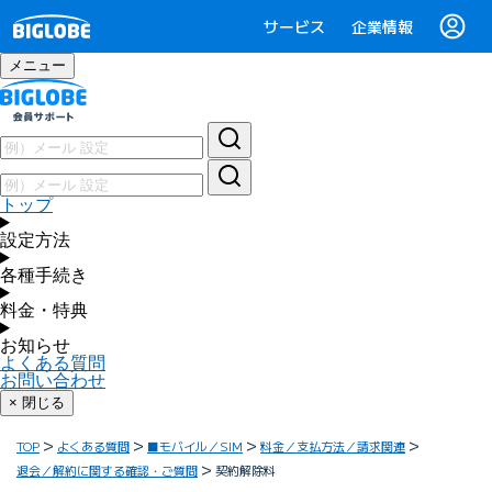
サービス
企業情報
メニュー
トップ
設定方法
各種手続き
料金・特典
お知らせ
よくある質問
お問い合わせ
× 閉じる
TOP
よくある質問
■モバイル／SIM
料金／支払方法／請求関連
退会／解約に関する確認・ご質問
契約解除料