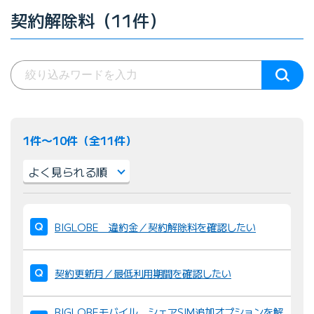
契約解除料（11件）
1件〜10件（全11件）
並
び
BIGLOBE 違約金／契約解除料を確認したい
替
え
契約更新月／最低利用期間を確認したい
：
BIGLOBEモバイル シェアSIM追加オプションを解