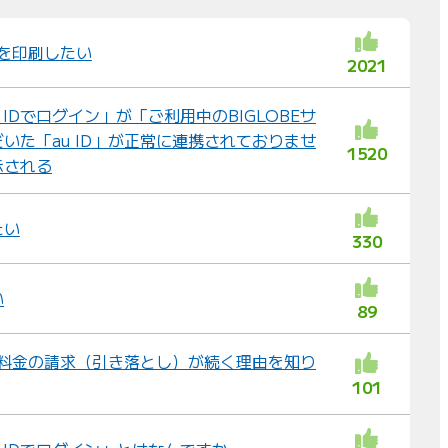
び
替
細を印刷したい
2021
え
：
u IDでログイン」が「ご利用中のBIGLOBEサ
いた「au ID」が正常に連携されておりませ
1520
示される
たい
330
い
89
後も料金の請求（引き落とし）が続く理由を知り
101