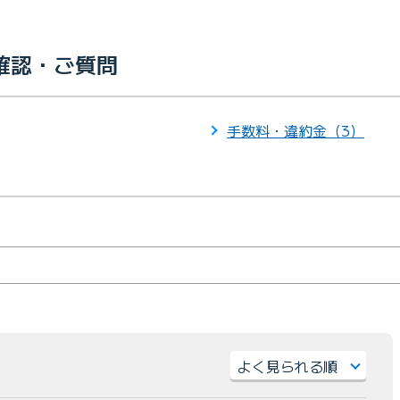
確認・ご質問
手数料・違約金（3）
）
並