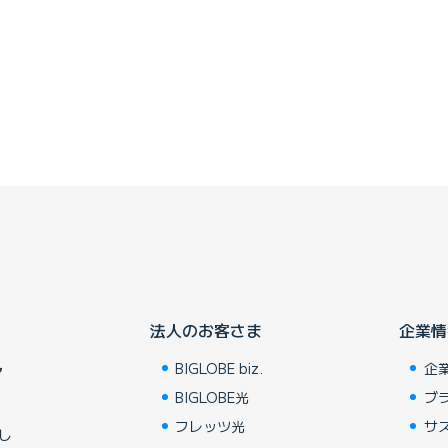
法人のお客さま
企業情
BIGLOBE biz.
企
ア
BIGLOBE光
ブ
フレッツ光
サ
し