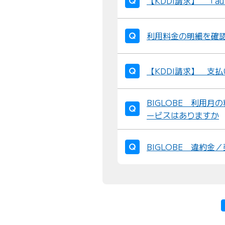
【KDDI請求】 「a
利用料金の明細を確
【KDDI請求】 支
BIGLOBE 利用
ービスはありますか
BIGLOBE 違約