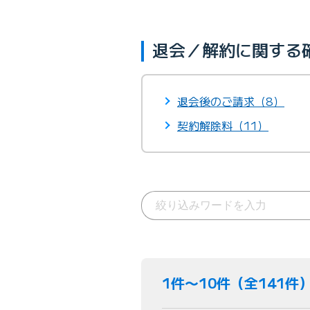
退会／解約に関する
退会後のご請求（8）
契約解除料（11）
1件〜10件（全141件