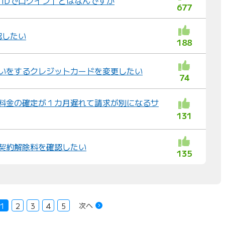
u IDでログイン」とはなんですか
677
認したい
188
払いをするクレジットカードを変更したい
74
月の料金の確定が１カ月遅れて請求が別になるサ
131
金／契約解除料を確認したい
135
次へ
1
2
3
4
5