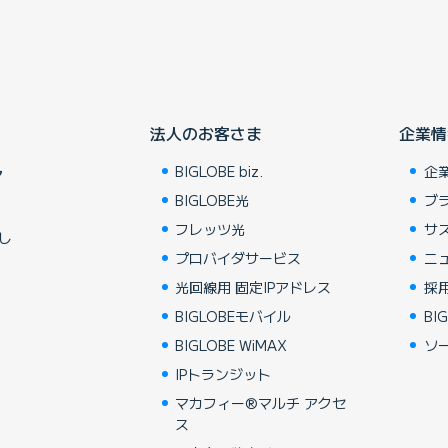
法人のお客さま
企業情
BIGLOBE biz.
企
ア
BIGLOBE光
ブ
フレッツ光
サ
し
プロバイダサービス
ニ
光回線用 固定IPアドレス
採
BIGLOBEモバイル
BIG
BIGLOBE WiMAX
ソ
IPトランジット
マカフィー®マルチ アクセ
ス